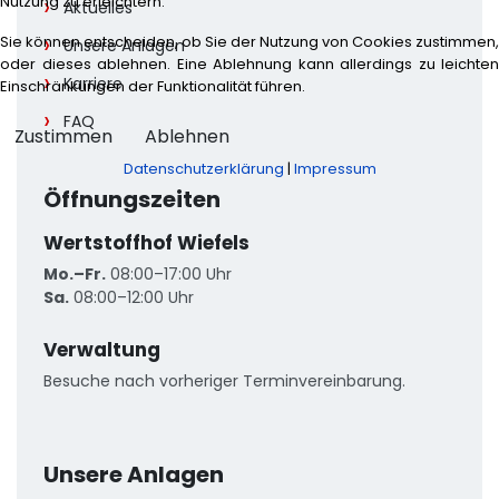
Nutzung zu erleichtern.
Aktuelles
Sie können entscheiden, ob Sie der Nutzung von Cookies zustimmen,
Unsere Anlagen
oder dieses ablehnen. Eine Ablehnung kann allerdings zu leichten
Karriere
Einschränkungen der Funktionalität führen.
FAQ
Zustimmen
Ablehnen
Datenschutzerklärung
|
Impressum
Öffnungszeiten
Wertstoffhof Wiefels
Mo.–Fr.
08:00–17:00 Uhr
Sa.
08:00–12:00 Uhr
Verwaltung
Besuche nach vorheriger Terminvereinbarung.
Unsere Anlagen