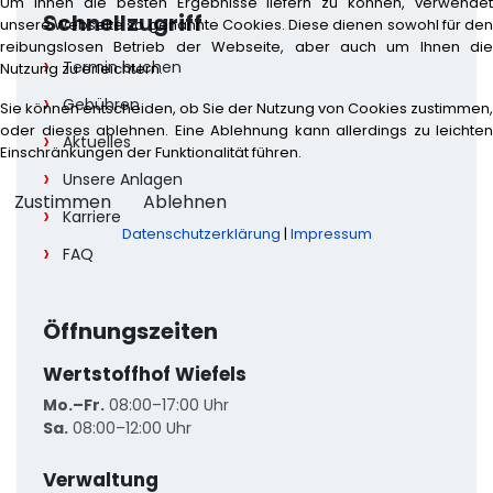
Um Ihnen die besten Ergebnisse liefern zu können, verwendet
Schnellzugriff
unsere Webseite so genannte Cookies. Diese dienen sowohl für den
reibungslosen Betrieb der Webseite, aber auch um Ihnen die
Termin buchen
Nutzung zu erleichtern.
Gebühren
Sie können entscheiden, ob Sie der Nutzung von Cookies zustimmen,
oder dieses ablehnen. Eine Ablehnung kann allerdings zu leichten
Aktuelles
Einschränkungen der Funktionalität führen.
Unsere Anlagen
Zustimmen
Ablehnen
Karriere
Datenschutzerklärung
|
Impressum
FAQ
Öffnungszeiten
Wertstoffhof Wiefels
Mo.–Fr.
08:00–17:00 Uhr
Sa.
08:00–12:00 Uhr
Verwaltung