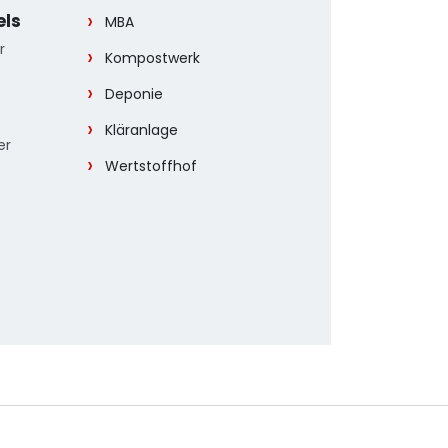
els
MBA
r
Kompostwerk
Deponie
Kläranlage
er
Wertstoffhof